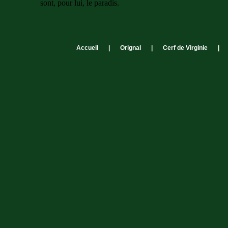
sont, pour lui, le paradis.
Accueil
|
Orignal
|
Cerf de Virginie
|