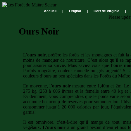
Accueil
|
Orignal
|
Cerf de Virginie
|
Please upda
Ours Noir
L’
ours noir
, préfère les forêts et les montagnes et fuit
moins de manquer de nourriture. C’est alors qu’il se ra
pour assurer sa survie. Mais saviez-vous que l’
ours noi
Parfois rougeâtre, couleur cannelle ou gris argenté! Si 
couleurs d’ours un peu spéciales dans les Forêts du Maître 
En moyenne, l’
ours noir
mesure entre 1,40m et 2m. Le m
275 kg (253 à 606 livres) et la femelle entre 40 kg et 
Évidemment, vous comprendrez que le poids varie selon l
accumule beaucoup de réserves pour somnoler tout l’hiver
consommer jusqu’à 20 000 calories par jour, l’équivale
garnis!
Il est omnivore, c’est-à-dire qu’il mange de tout, mai
végétaux.
L'ours noir
a un grand besoin d’eau et nos for