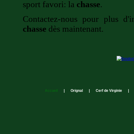
sport favori: la
chasse
.
Contactez-nous pour plus d'
chasse
dès maintenant.
Accueil
|
Orignal
|
Cerf de Virginie
|